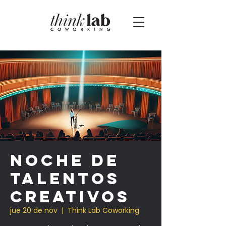
Noche de
Talentos
Creativos
jue 20 de nov
  |  
Think Lab Coworking