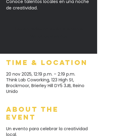
Conoce talentos locales en una noche
de creatividad.
Las entradas no están a la venta
Ver otros eventos
Time & Location
20 nov 2025, 12:19 p.m. – 2:19 p.m.
Think Lab Coworking, 123 High St,
Brockmoor, Brierley Hill DY5 3JB, Reino
Unido
About the
event
Un evento para celebrar la creatividad
local.