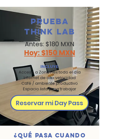
Prueba
Think Lab
Antes: $180 MXN
Hoy: $150 MXN
INCLUYE:
Acceso a Zona Flex todo el día
Internet de alta velocidad
Café / ambiente productivo
Espacio listo para trabajar
Reservar mi Day Pass
¿Qué pasa cuando