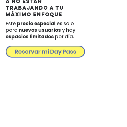
a no estar
trabajando a tu
máximo enfoque
Este
precio especial
es solo
para
nuevos usuarios
y hay
espacios limitados
por día.
Reservar mi Day Pass
Muchos
empiezan
con un día…
Y terminan haciendo de
Think Lab parte de su